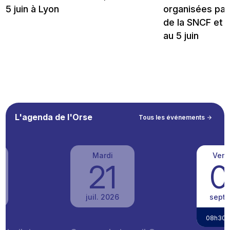
5 juin à Lyon
organisées par 
de la SNCF et 
au 5 juin
L'agenda de l'Orse
Tous les événements
Mardi
Vend
21
0
juil. 2026
sept.
08h30 